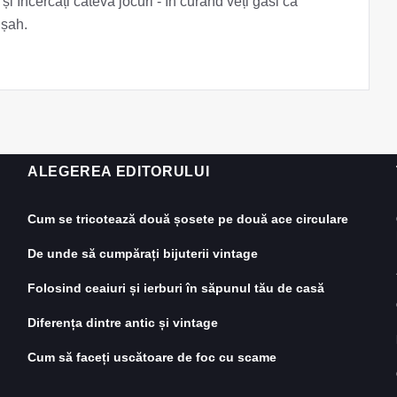
și încercați câteva jocuri - în curând veți găsi că
 șah.
ALEGEREA EDITORULUI
Cum se tricotează două șosete pe două ace circulare
De unde să cumpărați bijuterii vintage
Folosind ceaiuri și ierburi în săpunul tău de casă
Diferența dintre antic și vintage
Cum să faceți uscătoare de foc cu scame