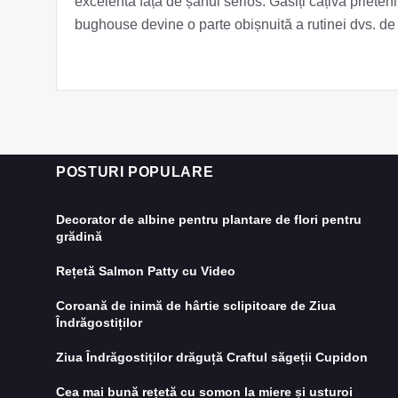
excelentă față de șahul serios. Găsiți câțiva prieteni 
bughouse devine o parte obișnuită a rutinei dvs. de
POSTURI POPULARE
Decorator de albine pentru plantare de flori pentru
grădină
Rețetă Salmon Patty cu Video
Coroană de inimă de hârtie sclipitoare de Ziua
Îndrăgostiților
Ziua Îndrăgostiților drăguță Craftul săgeții Cupidon
Cea mai bună rețetă cu somon la miere și usturoi