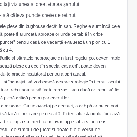
tați viziunea și creativitatea șahului.
istă câteva puncte cheie de reținut:
itele piese din bughouse decât în ​​șah. Reginele sunt încă cele
 poate fi aruncată aproape oriunde pe tablă în orice
„puncte” pentru casă de vacanță evaluează un pion cu 1
nă cu 4.
rile și pătratele neprotejate din jurul regelui pot deveni rapid
ează piese cu cec (în special cavaleri), poate deveni
ndu-te practic neajutorat pentru a opri atacul.
 și încurajați să vorbească despre strategie în timpul jocului.
că ar trebui sau nu să facă tranzacții sau dacă ar trebui să fie
 piesă critică pentru partenerul lor.
o mișcare. Cu un avantaj pe ceasuri, o echipă ar putea dori
i să facă o mișcare pe cealaltă. Potențialul standului forțează
ărți se luptă să mențină un avantaj pe tablă și pe ceas.
destul de simplu de jucat și poate fi o diversiune