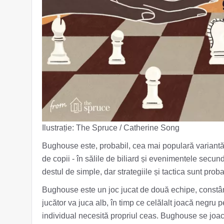
Ilustrație: The Spruce / Catherine Song
Bughouse este, probabil, cea mai populară variantă 
de copii - în sălile de biliard și evenimentele secu
destul de simple, dar strategiile și tactica sunt prob
Bughouse este un joc jucat de două echipe, constând
jucător va juca alb, în ​​timp ce celălalt joacă negru 
individual necesită propriul ceas. Bughouse se joacă