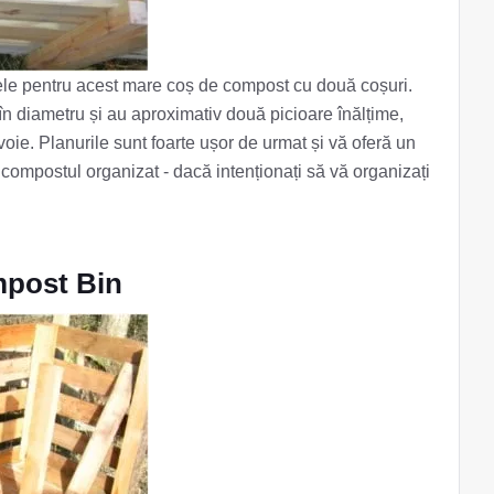
ntele pentru acest mare coș de compost cu două coșuri.
 în diametru și au aproximativ două picioare înălțime,
oie. Planurile sunt foarte ușor de urmat și vă oferă un
compostul organizat - dacă intenționați să vă organizați
mpost Bin