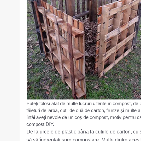
Puteți folosi atât de multe lucruri diferite în compost, de
tăieturi de iarbă, cutii de ouă de carton, frunze și mult
întâi aveți nevoie de un coș de compost, motiv pentru c
compost DIY.
De la urcele de plastic până la cutiile de carton, cu
să vă îndreptați spre compostare. Multe dintre acestea