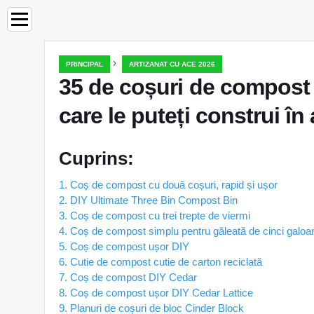
›
PRINCIPAL
ARTIZANAT CU ACE 2026
35 de coșuri de compost D
care le puteți construi î
Cuprins:
1. Coș de compost cu două coșuri, rapid și ușor
2. DIY Ultimate Three Bin Compost Bin
3. Coș de compost cu trei trepte de viermi
4. Coș de compost simplu pentru găleată de cinci galoa
5. Coș de compost ușor DIY
6. Cutie de compost cutie de carton reciclată
7. Coș de compost DIY Cedar
8. Coș de compost ușor DIY Cedar Lattice
9. Planuri de coșuri de bloc Cinder Block