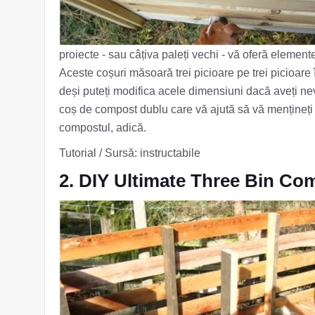
proiecte - sau câțiva paleți vechi - vă oferă eleme
Aceste coșuri măsoară trei picioare pe trei picioare
deși puteți modifica acele dimensiuni dacă aveți nev
coș de compost dublu care vă ajută să vă mențineți 
compostul, adică.
Tutorial / Sursă: instructabile
2. DIY Ultimate Three Bin Co