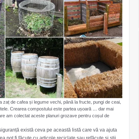
 la zaț de cafea și legume vechi, până la fructe, pungi de ceai,
e altele. Crearea compostului este partea ușoară … dar mai
are am colectat aceste planuri grozave pentru coșul de
 siguranță există ceva pe această listă care vă va ajuta
 pot fi făcute cu articole reciclate sau refăcute și știi