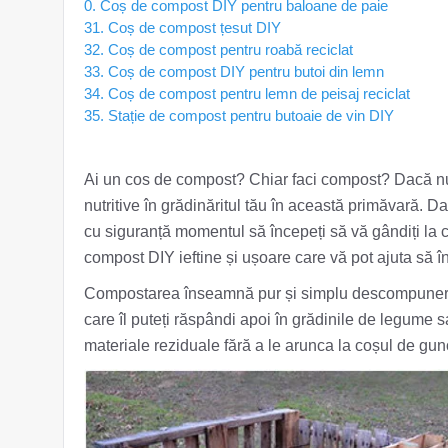
0. Coș de compost DIY pentru baloane de paie
31. Coș de compost țesut DIY
32. Coș de compost pentru roabă reciclat
33. Coș de compost DIY pentru butoi din lemn
34. Coș de compost pentru lemn de peisaj reciclat
35. Stație de compost pentru butoaie de vin DIY
Ai un cos de compost? Chiar faci compost? Dacă n
nutritive în grădinăritul tău în această primăvară. 
cu siguranță momentul să începeți să vă gândiți la c
compost DIY ieftine și ușoare care vă pot ajuta să î
Compostarea înseamnă pur și simplu descompunerea m
care îl puteți răspândi apoi în grădinile de legume 
materiale reziduale fără a le arunca la coșul de guno