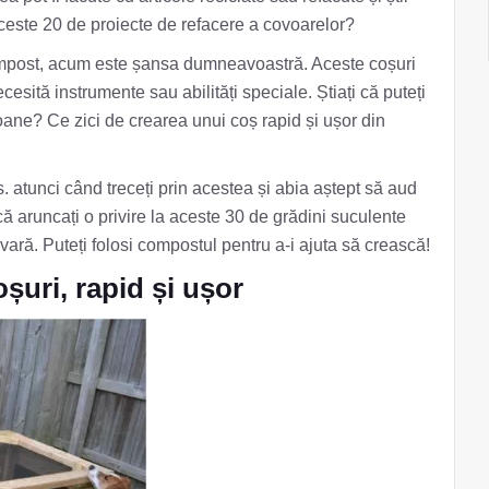
 aceste 20 de proiecte de refacere a covoarelor?
compost, acum este șansa dumneavoastră. Aceste coșuri
cesită instrumente sau abilități speciale. Știați că puteți
oane? Ce zici de crearea unui coș rapid și ușor din
. atunci când treceți prin acestea și abia aștept să aud
ă aruncați o privire la aceste 30 de grădini suculente
vară. Puteți folosi compostul pentru a-i ajuta să crească!
uri, rapid și ușor