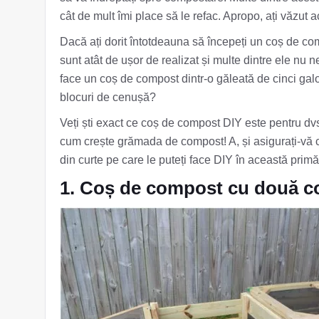
cât de mult îmi place să le refac. Apropo, ați văzut
Dacă ați dorit întotdeauna să începeți un coș de 
sunt atât de ușor de realizat și multe dintre ele nu ne
face un coș de compost dintr-o găleată de cinci gal
blocuri de cenușă?
Veți ști exact ce coș de compost DIY este pentru dvs
cum crește grămada de compost! A, și asigurați-vă c
din curte pe care le puteți face DIY în această primă
1. Coș de compost cu două coș