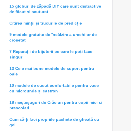
15 globuri de zăpadă DIY care sunt distractive
de făcut și scuturat
Citirea minții și trucurile de predicție
9 modele gratuite de încălzire a urechilor de
croșetat
7 Reparații de bijuterii pe care le poți face
singur
13 Cele mai bune modele de suport pentru
oale
10 modele de cusut confortabile pentru vase
cu microunde și castron
18 meșteșuguri de Crăciun pentru copii mici și
preșcolari
Cum să-ți faci propriile pachete de gheață cu
gel