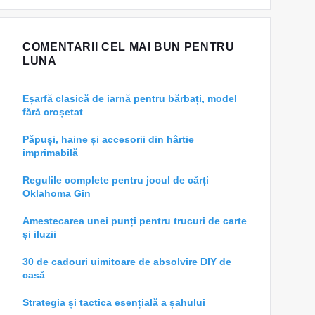
COMENTARII CEL MAI BUN PENTRU
LUNA
Eșarfă clasică de iarnă pentru bărbați, model
fără croșetat
Păpuși, haine și accesorii din hârtie
imprimabilă
Regulile complete pentru jocul de cărți
Oklahoma Gin
Amestecarea unei punți pentru trucuri de carte
și iluzii
30 de cadouri uimitoare de absolvire DIY de
casă
Strategia și tactica esențială a șahului