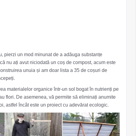
u, pierzi un mod minunat de a adăuga substanțe
Dacă nu ați avut niciodată un coș de compost, acum este
onstruirea unuia și am doar lista a 35 de coșuri de
ncepeți.
aterialelor organice într-un sol bogat în nutrienți pe
sau flori. De asemenea, vă permite să eliminați anumite
i, astfel încât este un proiect cu adevărat ecologic.