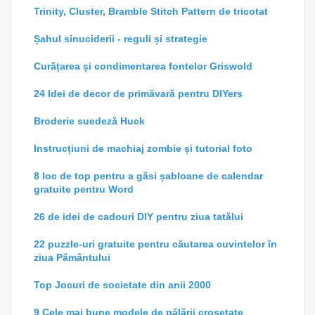
Trinity, Cluster, Bramble Stitch Pattern de tricotat
Șahul sinuciderii - reguli și strategie
Curățarea și condimentarea fontelor Griswold
24 Idei de decor de primăvară pentru DIYers
Broderie suedeză Huck
Instrucțiuni de machiaj zombie și tutorial foto
8 loc de top pentru a găsi șabloane de calendar
gratuite pentru Word
26 de idei de cadouri DIY pentru ziua tatălui
22 puzzle-uri gratuite pentru căutarea cuvintelor în
ziua Pământului
Top Jocuri de societate din anii 2000
9 Cele mai bune modele de pălării croșetate