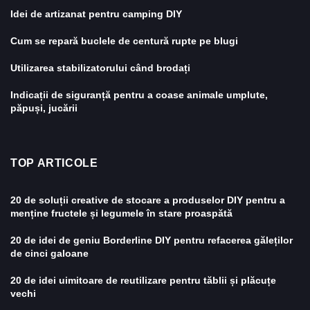
Idei de artizanat pentru camping DIY
Cum se repară buclele de centură rupte pe blugi
Utilizarea stabilizatorului când brodați
Indicații de siguranță pentru a coase animale umplute,
păpuși, jucării
TOP ARTICOLE
20 de soluții creative de stocare a produselor DIY pentru a
menține fructele și legumele în stare proaspătă
20 de idei de geniu Borderline DIY pentru refacerea găleților
de cinci galoane
20 de idei uimitoare de reutilizare pentru tăblii și plăcuțe
vechi