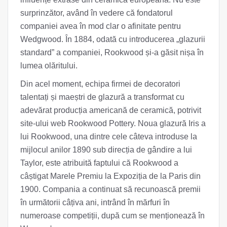
surprinzător, având în vedere că fondatorul
companiei avea în mod clar o afinitate pentru
Wedgwood. În 1884, odată cu introducerea „glazurii
standard” a companiei, Rookwood și-a găsit nișa în
lumea olăritului.
Din acel moment, echipa firmei de decoratori
talentați și maeștri de glazură a transformat cu
adevărat producția americană de ceramică, potrivit
site-ului web Rookwood Pottery. Noua glazură Iris a
lui Rookwood, una dintre cele câteva introduse la
mijlocul anilor 1890 sub direcția de gândire a lui
Taylor, este atribuită faptului că Rookwood a
câștigat Marele Premiu la Expoziția de la Paris din
1900. Compania a continuat să recunoască premii
în următorii câțiva ani, intrând în mărfuri în
numeroase competiții, după cum se menționează în