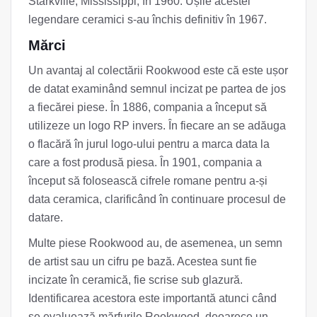
Starkville, Mississippi, în 1960. Ușile acestei
legendare ceramici s-au închis definitiv în 1967.
Mărci
Un avantaj al colectării Rookwood este că este ușor
de datat examinând semnul incizat pe partea de jos
a fiecărei piese. În 1886, compania a început să
utilizeze un logo RP invers. În fiecare an se adăuga
o flacără în jurul logo-ului pentru a marca data la
care a fost produsă piesa. În 1901, compania a
început să folosească cifrele romane pentru a-și
data ceramica, clarificând în continuare procesul de
datare.
Multe piese Rookwood au, de asemenea, un semn
de artist sau un cifru pe bază. Acestea sunt fie
incizate în ceramică, fie scrise sub glazură.
Identificarea acestora este importantă atunci când
se evaluează mărfurile Rookwood, deoarece un