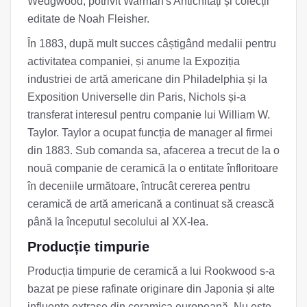
Wedgwood, potrivit Warman's Antichități și colecții
editate de Noah Fleisher.
În 1883, după mult succes câștigând medalii pentru
activitatea companiei, și anume la Expoziția
industriei de artă americane din Philadelphia și la
Exposition Universelle din Paris, Nichols și-a
transferat interesul pentru companie lui William W.
Taylor. Taylor a ocupat funcția de manager al firmei
din 1883. Sub comanda sa, afacerea a trecut de la o
nouă companie de ceramică la o entitate înfloritoare
în deceniile următoare, întrucât cererea pentru
ceramică de artă americană a continuat să crească
până la începutul secolului al XX-lea.
Producție timpurie
Producția timpurie de ceramică a lui Rookwood s-a
bazat pe piese rafinate originare din Japonia și alte
influențe extrase din ceramica europeană. Nu este