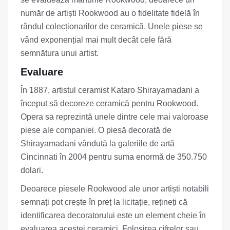
număr de artiști Rookwood au o fidelitate fidelă în
rândul colecționarilor de ceramică. Unele piese se
vând exponențial mai mult decât cele fără
semnătura unui artist.
Evaluare
În 1887, artistul ceramist Kataro Shirayamadani a
început să decoreze ceramică pentru Rookwood.
Opera sa reprezintă unele dintre cele mai valoroase
piese ale companiei. O piesă decorată de
Shirayamadani vândută la galeriile de artă
Cincinnati în 2004 pentru suma enormă de 350.750
dolari.
Deoarece piesele Rookwood ale unor artiști notabili
semnați pot crește în preț la licitație, rețineți că
identificarea decoratorului este un element cheie în
evaluarea acestei ceramici. Folosirea cifrelor sau