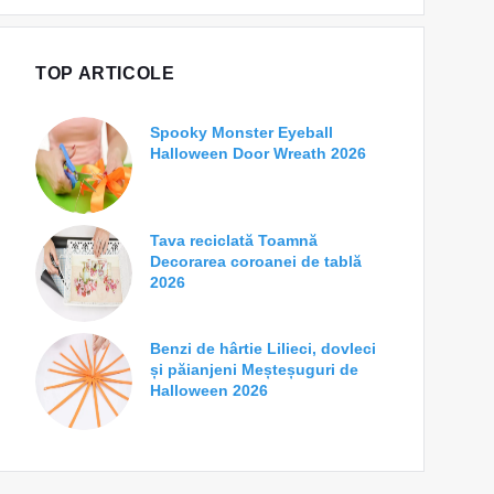
TOP ARTICOLE
Spooky Monster Eyeball
Halloween Door Wreath 2026
Tava reciclată Toamnă
Decorarea coroanei de tablă
2026
Benzi de hârtie Lilieci, dovleci
și păianjeni Meșteșuguri de
Halloween 2026