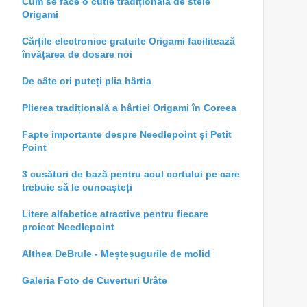
Cum se face o cutie tradițională de stele
Origami
Cărțile electronice gratuite Origami facilitează
învățarea de dosare noi
De câte ori puteți plia hârtia
Plierea tradițională a hârtiei Origami în Coreea
Fapte importante despre Needlepoint și Petit
Point
3 cusături de bază pentru acul cortului pe care
trebuie să le cunoașteți
Litere alfabetice atractive pentru fiecare
proiect Needlepoint
Althea DeBrule - Meșteșugurile de molid
Galeria Foto de Cuverturi Urâte