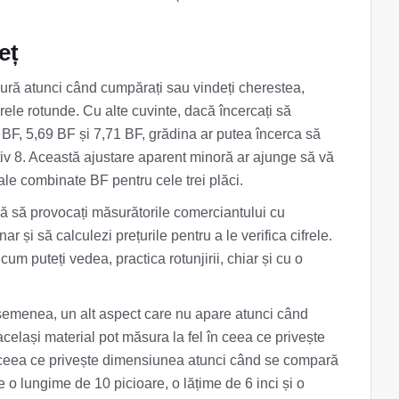
eț
ndură atunci când cumpărați sau vindeți cherestea,
ele rotunde. Cu alte cuvinte, dacă încercați să
 BF, 5,69 BF și 7,71 BF, grădina ar putea încerca să
tiv 8. Această ajustare aparent minoră ar ajunge să vă
le combinate BF pentru cele trei plăci.
ă să provocați măsurătorile comerciantului cu
r și să calculezi prețurile pentru a le verifica cifrele.
cum puteți vedea, practica rotunjirii, chiar și cu o
semenea, un alt aspect care nu apare atunci când
elași material pot măsura la fel în ceea ce privește
 în ceea ce privește dimensiunea atunci când se compară
 o lungime de 10 picioare, o lățime de 6 inci și o