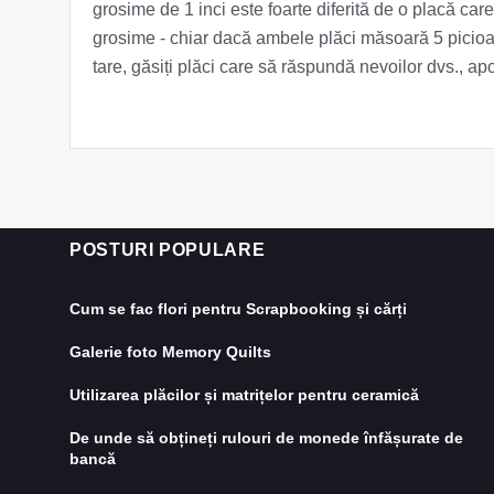
grosime de 1 inci este foarte diferită de o placă care
grosime - chiar dacă ambele plăci măsoară 5 picio
tare, găsiți plăci care să răspundă nevoilor dvs., apo
POSTURI POPULARE
Cum se fac flori pentru Scrapbooking și cărți
Galerie foto Memory Quilts
Utilizarea plăcilor și matrițelor pentru ceramică
De unde să obțineți rulouri de monede înfășurate de
bancă