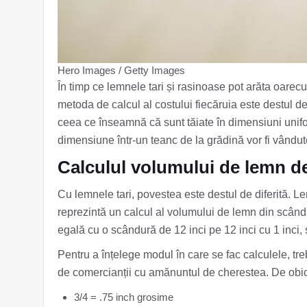
Hero Images / Getty Images
În timp ce lemnele tari și rasinoase pot arăta oare
metoda de calcul al costului fiecăruia este destul d
ceea ce înseamnă că sunt tăiate în dimensiuni unifor
dimensiune într-un teanc de la grădină vor fi vândute
Calculul volumului de lemn de 
Cu lemnele tari, povestea este destul de diferită. Le
reprezintă un calcul al volumului de lemn din scând
egală cu o scândură de 12 inci pe 12 inci cu 1 inci,
Pentru a înțelege modul în care se fac calculele, treb
de comercianții cu amănuntul de cherestea. De obicei, 
3/4 = .75 inch grosime