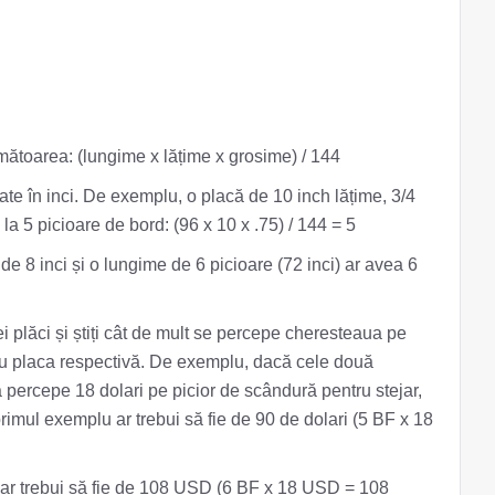
mătoarea: (lungime x lățime x grosime) / 144
te în inci. De exemplu, o placă de 10 inch lățime, 3/4
a 5 picioare de bord: (96 x 10 x .75) / 144 = 5
 de 8 inci și o lungime de 6 picioare (72 inci) ar avea 6
i plăci și știți cât de mult se percepe cheresteaua pe
ntru placa respectivă. De exemplu, dacă cele două
a percepe 18 dolari pe picior de scândură pentru stejar,
rimul exemplu ar trebui să fie de 90 de dolari (5 BF x 18
ă ar trebui să fie de 108 USD (6 BF x 18 USD = 108