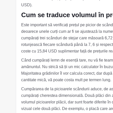
USD).
Cum se traduce volumul în pr
Este important să verificați prețul pe picior de scâ
deoarece unele curți cum ar fi se ajustează la numer
cumpărați trei scânduri de stejar care măsoară 6,72
rotunjească fiecare scândură până la 7, 6 și respec
coste cu 15,84 USD suplimentar față de prețurile rea
Când cumpărați lemn de esență tare, nu vă fie team
amănuntul. Nu strică să ții un mic calculator în buzuna
Majoritatea grădinilor îl vor calcula corect, dar după 
cantitate mică, vă poate costa mult pe termen lung.
Cumpărarea de la picioarele scândurii aduce, de a
cumpărați cherestea dimensională. Două plăci din ac
volumul picioarelor plăcii, dar sunt foarte diferite
vizual cele două plăci. De exemplu, o placă care are