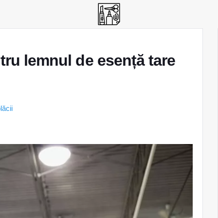
ntru lemnul de esență tare
lăcii