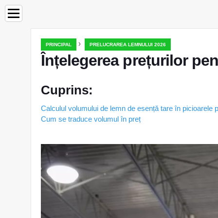
›
PRINCIPAL
PRELUCRAREA LEMNULUI 2026
Înțelegerea prețurilor pe
Cuprins:
Calculul volumului de lemn de esență tare în picioarele p
Cum se traduce volumul în preț