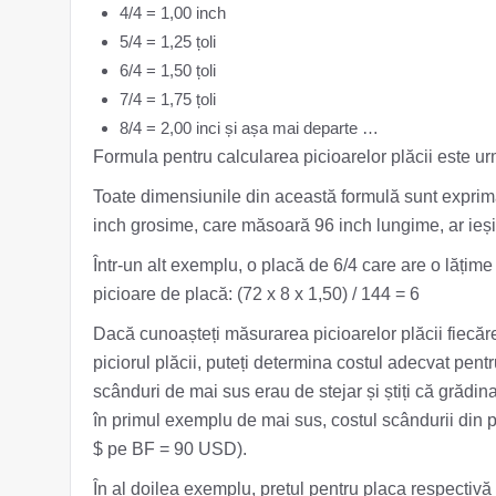
4/4 = 1,00 inch
5/4 = 1,25 țoli
6/4 = 1,50 țoli
7/4 = 1,75 țoli
8/4 = 2,00 inci și așa mai departe …
Formula pentru calcularea picioarelor plăcii este ur
Toate dimensiunile din această formulă sunt exprima
inch grosime, care măsoară 96 inch lungime, ar ieși l
Într-un alt exemplu, o placă de 6/4 care are o lățime
picioare de placă: (72 x 8 x 1,50) / 144 = 6
Dacă cunoașteți măsurarea picioarelor plăcii fiecăre
piciorul plăcii, puteți determina costul adecvat pe
scânduri de mai sus erau de stejar și știți că grădin
în primul exemplu de mai sus, costul scândurii din p
$ pe BF = 90 USD).
În al doilea exemplu, prețul pentru placa respectiv