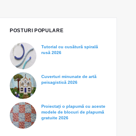
POSTURI POPULARE
Tutorial cu cusătură spirală
rusă 2026
Cuverturi minunate de artă
peisagistică 2026
Proiectați o plapumă cu aceste
modele de blocuri de plapumă
gratuite 2026