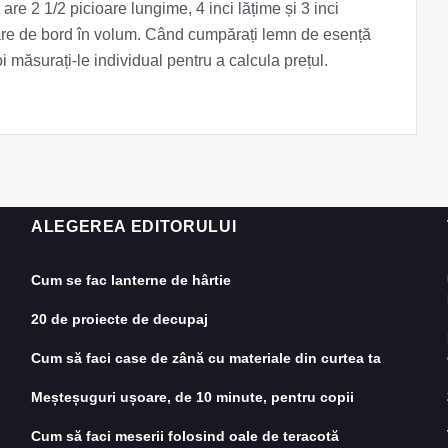
 are 2 1/2 picioare lungime, 4 inci lățime și 3 inci
are de bord în volum. Când cumpărați lemn de esență
i măsurați-le individual pentru a calcula prețul.
ALEGEREA EDITORULUI
Cum se fac lanterne de hârtie
20 de proiecte de decupaj
Cum să faci case de zână cu materiale din curtea ta
Meșteșuguri ușoare, de 10 minute, pentru copii
Cum să faci meserii folosind oale de teracotă