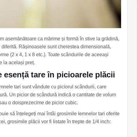
cum asemănătoare ca mărime și formă în stive la grădină,
e diferită. Rășinoasele sunt cherestea dimensională,
me (2 x 4, 1 x 8 etc.). Toate scândurile de aceeași
 la același preț.
esență tare în picioarele plăcii
mnele tari sunt vândute cu piciorul scândurii, care
ură. Un picior de scândură indică o cantitate de volum
 sau o doisprezecime de picior cubic.
uie să înțelegeți mai întâi grosimile lemnelor tari oferite
grosimile plăcii vor fi listate în trepte de 1/4 inch: