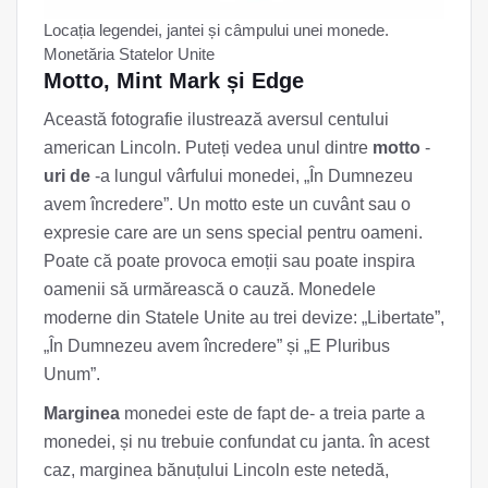
Locația legendei, jantei și câmpului unei monede.
Monetăria Statelor Unite
Motto, Mint Mark și Edge
Această fotografie ilustrează aversul centului
american Lincoln. Puteți vedea unul dintre
motto
-
uri de
-a lungul vârfului monedei, „În Dumnezeu
avem încredere”. Un motto este un cuvânt sau o
expresie care are un sens special pentru oameni.
Poate că poate provoca emoții sau poate inspira
oamenii să urmărească o cauză. Monedele
moderne din Statele Unite au trei devize: „Libertate”,
„În Dumnezeu avem încredere” și „E Pluribus
Unum”.
Marginea
monedei este de fapt de- a treia parte a
monedei, și nu trebuie confundat cu janta. în acest
caz, marginea bănuțului Lincoln este netedă,