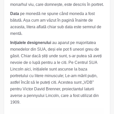
monarhul viu, care domnește, este descris în portret.
Data
pe monedă ne spune când moneda a fost
bătută. Așa cum am văzut în pagină înainte de
aceasta, litera aflată chiar sub data este semnul de
mentă.
Inițialele designerului
au aparut pe majoritatea
monedelor din SUA, deși ele pot fi uneori greu de
găsit. Chiar dacă știți unde sunt, s-ar putea să aveți
nevoie de o lupă pentru a le citi. Pe Centrul SUA
Lincoln aici, inițialele sunt ascunse la baza
portretului cu litere minuscule; Le-am mărit puțin,
astfel încât să le puteți citi. Acestea sunt „VDB”
pentru Victor David Brenner, proiectantul laturii
averse a pennyului Lincoln, care a fost utilizat din
1909.