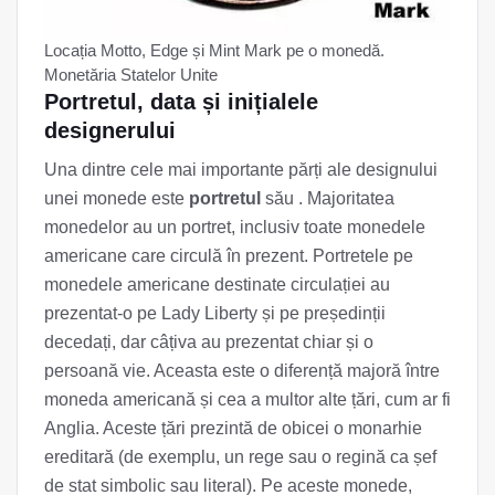
Locația Motto, Edge și Mint Mark pe o monedă.
Monetăria Statelor Unite
Portretul, data și inițialele
designerului
Una dintre cele mai importante părți ale designului
unei monede este
portretul
său . Majoritatea
monedelor au un portret, inclusiv toate monedele
americane care circulă în prezent. Portretele pe
monedele americane destinate circulației au
prezentat-o ​​pe Lady Liberty și pe președinții
decedați, dar câțiva au prezentat chiar și o
persoană vie. Aceasta este o diferență majoră între
moneda americană și cea a multor alte țări, cum ar fi
Anglia. Aceste țări prezintă de obicei o monarhie
ereditară (de exemplu, un rege sau o regină ca șef
de stat simbolic sau literal). Pe aceste monede,