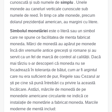
cunoscută și sub numele de
simplu
. Unele
monede au caneluri verticale cunoscute sub
numele de reed. În timp ce alte monede, precum
dolarul prezidențial american, au margini cu litere.
Simbolul monetăriei
este o literă sau un simbol
care ne spune ce facilitatea de menta fabricat
moneda. Mărci de monedă au apărut pe monede
încă din vremurile antice grecești și romane și au
servit ca un fel de marcă de control al calității. Dacă
mai târziu s-ar descoperi că moneda nu se
încadrează în toleranța de bătut, cum ar fi argintul
care nu era suficient de pur, Regele sau Cezarul ar
ști pe cine să pună întrebări cu privire la această
încălcare. Astăzi, mărcile de monedă de pe
monedele americane circulante ne indică ce
instalație de monetărie a fabricat moneda. Marcile
moderne de mentă includ: