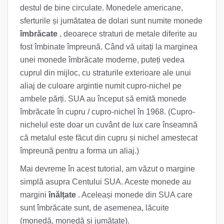
destul de bine circulate. Monedele americane,
sferturile și jumătatea de dolari sunt numite monede
îmbrăcate
, deoarece straturi de metale diferite au
fost îmbinate împreună. Când vă uitați la marginea
unei monede îmbrăcate moderne, puteți vedea
cuprul din mijloc, cu straturile exterioare ale unui
aliaj de culoare argintie numit cupro-nichel pe
ambele părți. SUA au început să emită monede
îmbrăcate în cupru / cupro-nichel în 1968. (Cupro-
nichelul este doar un cuvânt de lux care înseamnă
că metalul este făcut din cupru și nichel amestecat
împreună pentru a forma un aliaj.)
Mai devreme în acest tutorial, am văzut o margine
simplă asupra Centului SUA. Aceste monede au
margini
înălțate
. Aceleași monede din SUA care
sunt îmbrăcate sunt, de asemenea, lăcuite
(monedă, monedă și jumătate).