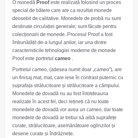
O monedă
Proof
este realizată folosind un proces
special de bătere care are ca rezultat monede
deosebit de calitative. Monedele de probă nu sunt
destinate circulației generale; sunt făcute pentru
colecționarii de monede. Procesul Proof a fost
îmbunătățit de-a lungul anilor, iar una dintre
caracteristicile tehnologiei moderne de monede
Proof este portretul
cameo
.
Portretul cameo, (adesea numit doar „cameo”), are
un finisaj mat, mat, care iese în contrast puternic cu
suprafața strălucitoare și strălucitoare a câmpului.
Monedele de dovadă nu au fost întotdeauna
realizate în acest fel, deci rețineți că nu toate
monedele de dovadă vor avea un cameo, dar toate
monedele de dovadă ar trebui să aibă suprafețe
curate, strălucitoare, asemănătoare oglinzilor și
desene curate și îndrăznețe.