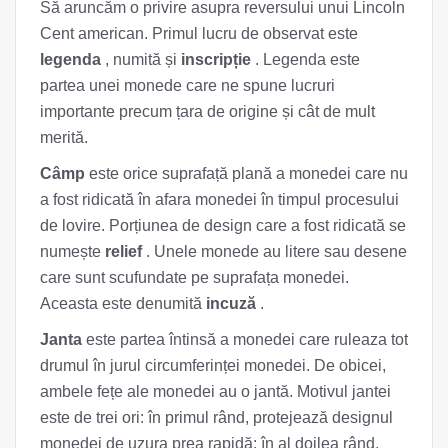
Să aruncăm o privire asupra reversului unui Lincoln
Cent american. Primul lucru de observat este
legenda
, numită și
inscripție
. Legenda este
partea unei monede care ne spune lucruri
importante precum țara de origine și cât de mult
merită.
Câmp
este orice suprafață plană a monedei care nu
a fost ridicată în afara monedei în timpul procesului
de lovire. Porțiunea de design care a fost ridicată se
numește
relief
. Unele monede au litere sau desene
care sunt scufundate pe suprafața monedei.
Aceasta este denumită
incuză
.
Janta
este partea întinsă a monedei care ruleaza tot
drumul în jurul circumferinței monedei. De obicei,
ambele fețe ale monedei au o jantă. Motivul jantei
este de trei ori: în primul rând, protejează designul
monedei de uzura prea rapidă; în al doilea rând,