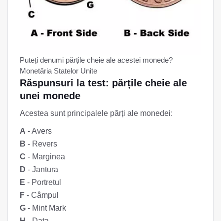
Puteți denumi părțile cheie ale acestei monede?
Monetăria Statelor Unite
Răspunsuri la test: părțile cheie ale
unei monede
Acestea sunt principalele părți ale monedei:
A
- Avers
B
- Revers
C
- Marginea
D
- Jantura
E
- Portretul
F
- Câmpul
G
- Mint Mark
H
- Data